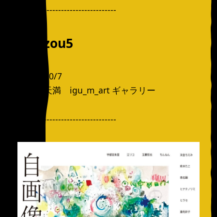
----------------------------------
zigazou5
10/3〜10/7
大阪西天満 igu_m_art ギャラリー
----------------------------------